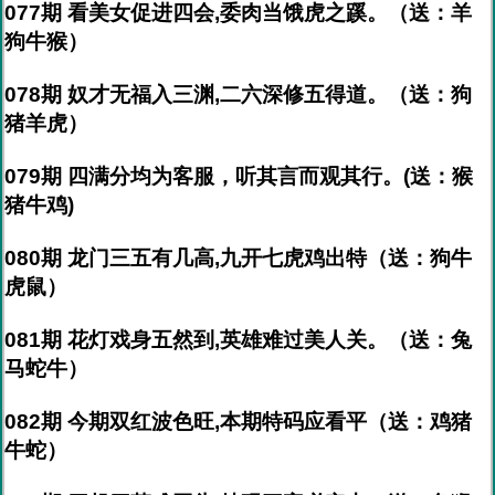
077期 看美女促进四会,委肉当饿虎之蹊。（送：羊
狗牛猴）
078期 奴才无福入三渊,二六深修五得道。（送：狗
猪羊虎）
079期 四满分均为客服，听其言而观其行。(送：猴
猪牛鸡)
080期 龙门三五有几高,九开七虎鸡出特（送：狗牛
虎鼠）
081期 花灯戏身五然到,英雄难过美人关。（送：兔
马蛇牛）
082期 今期双红波色旺,本期特码应看平（送：鸡猪
牛蛇）