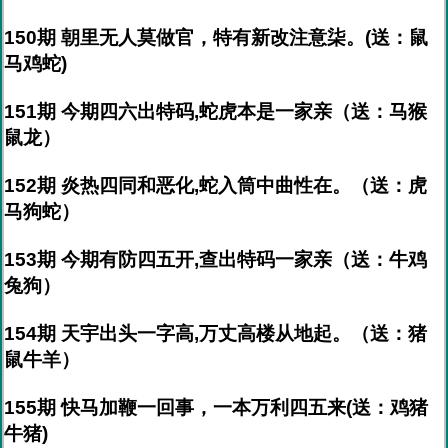
150期 朝里无人莫做官，特有新改注意柒。(送：鼠
马鸡蛇)
151期 今期四六出特码,蛇虎本是一家亲（送：马猴
鼠龙）
152期 炎热四同和恶化,蛇入筒中曲性在。（送：虎
马狗蛇）
153期 今期有防四五开,查出特码一家亲（送：牛鸡
兔狗）
154期 天宇出头一字高,万丈高楼从地起。（送：猪
鼠牛羊）
155期 快马加鞭一回事，一本万利四五来(送：鸡猪
牛猪)