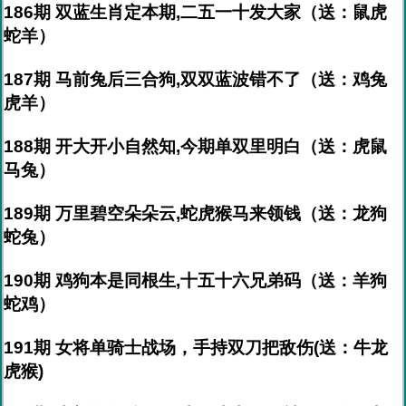
186期 双蓝生肖定本期,二五一十发大家（送：鼠虎
蛇羊）
187期 马前兔后三合狗,双双蓝波错不了（送：鸡兔
虎羊）
188期 开大开小自然知,今期单双里明白（送：虎鼠
马兔）
189期 万里碧空朵朵云,蛇虎猴马来领钱（送：龙狗
蛇兔）
190期 鸡狗本是同根生,十五十六兄弟码（送：羊狗
蛇鸡）
191期 女将单骑士战场，手持双刀把敌伤(送：牛龙
虎猴)