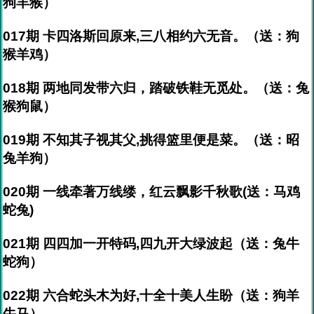
狗羊猴）
017期 卡四洛斯回原来,三八相约六无音。（送：狗
猴羊鸡）
018期 两地同发带六归，踏破铁鞋无觅处。（送：兔
猴狗鼠）
019期 不知其子视其父,挑得篮里便是菜。（送：昭
兔羊狗）
020期 一线牵著万线缕，红云飘影千秋歌(送：马鸡
蛇兔)
021期 四四加一开特码,四九开大绿波起（送：兔牛
蛇狗）
022期 六合蛇头木为好,十全十美人生盼（送：狗羊
牛马）