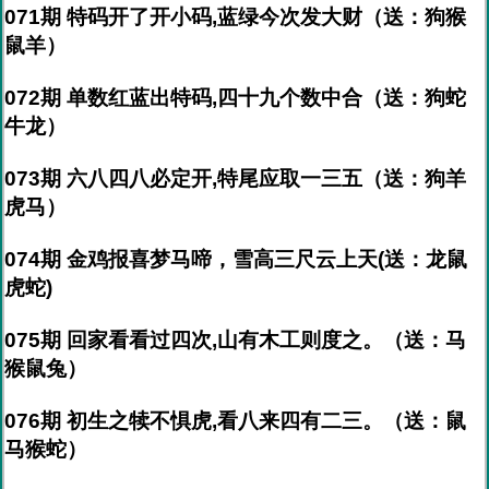
071期 特码开了开小码,蓝绿今次发大财（送：狗猴
鼠羊）
072期 单数红蓝出特码,四十九个数中合（送：狗蛇
牛龙）
073期 六八四八必定开,特尾应取一三五（送：狗羊
虎马）
074期 金鸡报喜梦马啼，雪高三尺云上天(送：龙鼠
虎蛇)
075期 回家看看过四次,山有木工则度之。（送：马
猴鼠兔）
076期 初生之犊不惧虎,看八来四有二三。（送：鼠
马猴蛇）