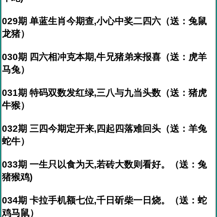
029期 单蓝生肖今期查,小心中奖二四六（送：兔鼠
龙猪）
030期 四六相冲克本期,牛兄猪弟来报喜（送：虎羊
马兔）
031期 特码双数发红绿,三八与九当头数（送：猪虎
牛猴）
032期 三四今期定开来,四起四落难回头（送：羊兔
蛇牛）
033期 一生只以食为天,若砖大数则看好。（送：兔
猪猴鸡)
034期 卡拉手机额七位,千日斫柴一日烧。（送：蛇
鸡马鼠）